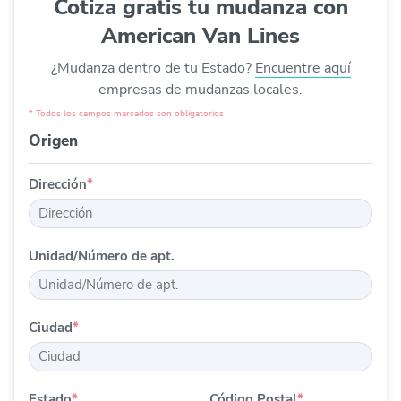
Cotiza gratis tu mudanza con
que se dañan fácilmente, como espejos con formas
irregulares.
American Van Lines
¿Mudanza dentro de tu Estado?
Encuentre aquí
empresas de mudanzas locales.
* Todos los campos marcados son obligatorios
Origen
Dirección
*
Unidad/Número de apt.
Ciudad
*
Estado
*
Código Postal
*