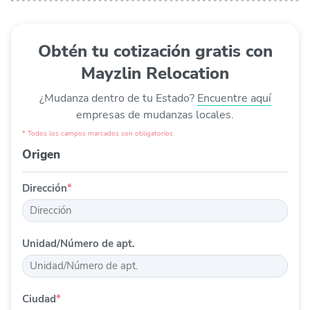
precio puede aumentar rápidamente. Si alquila un
camión de una empresa de alquiler de camiones de
mudanzas reconocida, tendrá que cargar, conducir y
Obtén tu cotización gratis con
descargar los muebles usted mismo, a menos que
contrate mano de obra externa.
Mayzlin Relocation
¿Mudanza dentro de tu Estado?
Encuentre aquí
empresas de mudanzas locales.
* Todos los campos marcados son obligatorios
Origen
Dirección
*
Unidad/Número de apt.
Ciudad
*